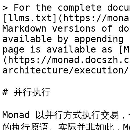
> For the complete docu
[llms.txt](https://mona
Markdown versions of do
available by appending 
page is available as [M
(https://monad.docszh.c
architecture/execution/
# 并行执行

Monad 以并行方式执行交
的执行原语。实际并非如此，M