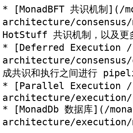
* [MonadBFT 共识机制](/m
architecture/consensus/
HotStuff 共识机制，以及
* [Deferred Execution
architecture/consensus
成共识和执行之间进行 pipel
* [Parallel Execution
architecture/execution/
* [MonadDb 数据库](/mona
architecture/executi