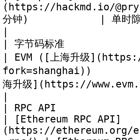
(https://hackmd.io/@pry
分钟)            | 单时隙确定性 (1秒)                                  
|

| 字节码标准                                                                                 
| EVM ([上海升级](https:/
fork=shanghai))       
海升级](https://www.evm.codes/?fork=s
|

| RPC API                                                                               
| [Ethereum RPC API]
(https://ethereum.org/e