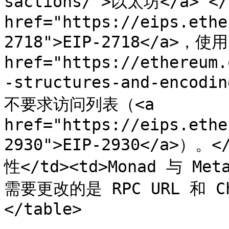
sactions/">以太坊</a> </
href="https://eips.ethe
2718">EIP-2718</a>，使用 
href="https://ethereum.
-structures-and-encod
不要求访问列表（<a 
href="https://eips.ethe
2930">EIP-2930</a>）。<
性</td><td>Monad 与 
需要更改的是 RPC URL 和 Cha
</table>
