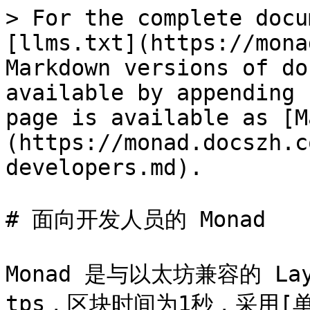
> For the complete docu
[llms.txt](https://mona
Markdown versions of do
available by appending 
page is available as [M
(https://monad.docszh.c
developers.md).

# 面向开发人员的 Monad

Monad 是与以太坊兼容的 Lay
tps，区块时间为1秒，采用[